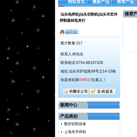
网站首页
最新产品
推荐产品
·
推荐
汕头电焊机|汕头切割机|汕头市宏洋
焊割器材批发行
图片数量:317
联系人:柯先生
联系电话:0754-88107328
地址:汕头市护堤路39号之14-15格
你是本站第
939513
位客人！
·新闻中心
·产品类别
·数控切割设备
·上海东升焊机