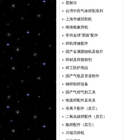
·普耐尔
·台湾中田气体焊割系列
·上海华威切割机
·南海银象焊机
·常州金球“黑狼”配件
·焊机维修配件
·国产金属圆锯机及锯片
·焊材及焊接助剂
·焊工防护用品
·国产气瓶及管道附件
·铜焊助焊设备
·国产气焊气割工具
·电弧焊配件及夹具
·等离子配件（其它）
·二氧化碳焊配件（其它）
·氩焊配件（其它）
·川瑞贝焊机